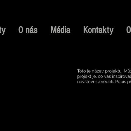
ty
O nás
Média
Kontakty
O
Toto je název projektu. Mů
projekt je, co vás inspiroval
návštěvníci věděli. Popis p